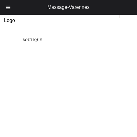
Massage-Varennes
BOUTIQUE
Bon cadeau - Montant Libre
De:
À: