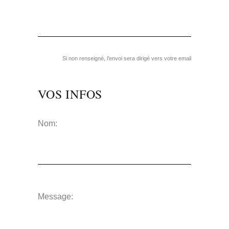
Si non renseigné, l’envoi sera dirigé vers votre email
VOS INFOS
Nom:
Message: