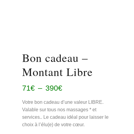
Bon cadeau –
Montant Libre
Plage
71
€
–
390
€
de
prix :
Votre bon cadeau d’une valeur LIBRE.
71€
Valable sur tous nos massages * et
à
services.. Le cadeau idéal pour laisser le
390€
choix à l’élu(e) de votre cœur.