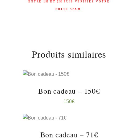
ENTRE
1H ET 2H
PUIS VÉRIFIEZ VOTRE
BOITE SPAM
.
Produits similaires
SÉLECTIONNEZ LE
Bon cadeau – 150€
MONTANT
150
€
SÉLECTIONNEZ LE
Bon cadeau – 71€
MONTANT