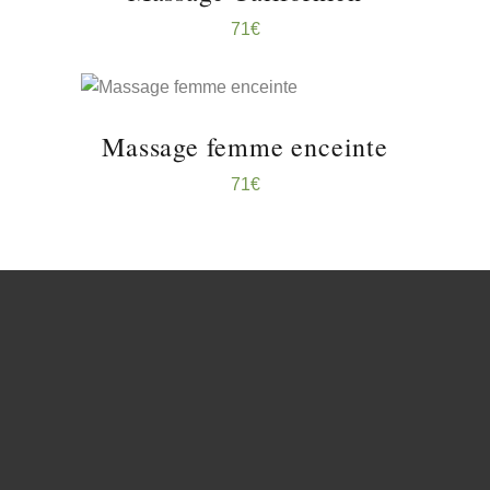
71
€
RÉSERVER ...
Massage femme enceinte
71
€