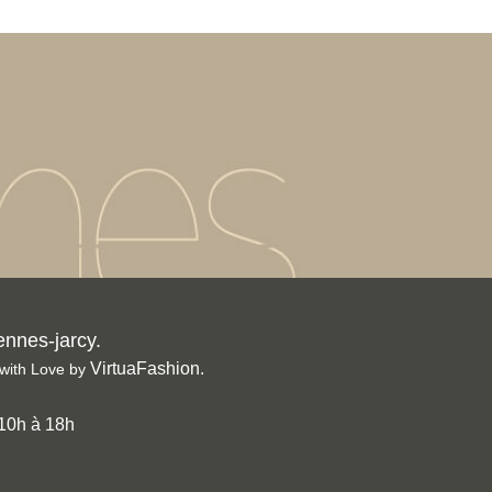
ennes-jarcy.
VirtuaFashion
.
with Love by
 10h à 18h