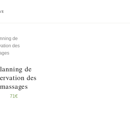
VE
RÉSERVER
...
lanning de
servation des
massages
71
€